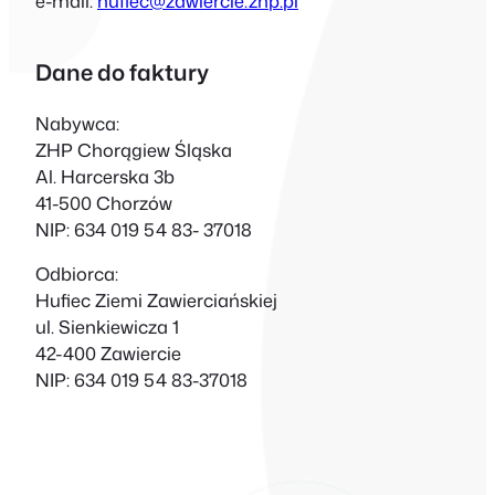
e-mail:
hufiec@zawiercie.zhp.pl
Dane do faktury
Nabywca:
ZHP Chorągiew Śląska
Al. Harcerska 3b
41-500 Chorzów
NIP: 634 019 54 83- 37018
Odbiorca:
Hufiec Ziemi Zawierciańskiej
ul. Sienkiewicza 1
42-400 Zawiercie
NIP: 634 019 54 83-37018