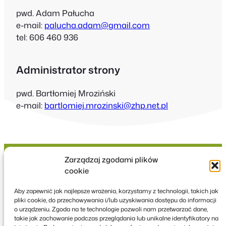
pwd. Adam Pałucha
e-mail:
palucha.adam@gmail.com
tel: 606 460 936
Administrator strony
pwd. Bartłomiej Mroziński
e-mail:
bartlomiej.mrozinski@zhp.net.pl
Zarządzaj zgodami plików
cookie
Hufiec ZHP Ziemi
Aby zapewnić jak najlepsze wrażenia, korzystamy z technologii, takich jak
pliki cookie, do przechowywania i/lub uzyskiwania dostępu do informacji
Zawierciańskiej
o urządzeniu. Zgoda na te technologie pozwoli nam przetwarzać dane,
takie jak zachowanie podczas przeglądania lub unikalne identyfikatory na