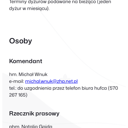
Terminy dyżurów podawane na bieżąco (jeden
dyżur w miesiącu).
Osoby
Komendant
hm. Michał Wnuk
e-mail:
michal.wnuk@zhp.net.pl
tel.:
do uzgodnienia przez telefon biura hufca (570
267 165)
Rzecznik prasowy
phm. Natalia Gajda