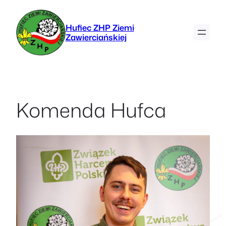
Przejdź
do
Hufiec ZHP Ziemi
treści
Zawierciańskiej
Komenda Hufca