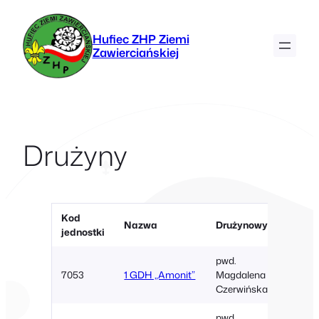
Przejdź
do
Hufiec ZHP Ziemi
treści
Zawierciańskiej
Drużyny
Kod
Miejs
Nazwa
Drużynowy
jednostki
dział
pwd.
7053
1 GDH „Amonit”
Magdalena
Łazy
Czerwińska
pwd.