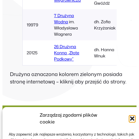
Gwóźdź
7 Drużyna
Wodna
im.
dh. Zofia
SP4
19979
Władysława
Krzyżaniak
Zawie
Wagnera
26 Drużyna
dh. Hanna
20125
Konna „Złote
Rudni
Wnuk
Podkowy”
Drużyna oznaczona kolorem zielonym posiada
stronę internetową – kliknij aby przejść do strony.
Zarządzaj zgodami plików
cookie
Hufiec ZHP Ziemi
Aby zapewnić jak najlepsze wrażenia, korzystamy z technologii, takich jak