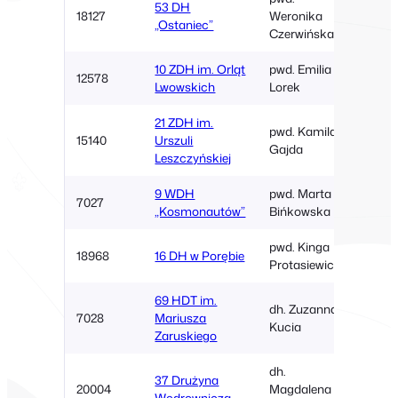
53 DH
18127
Weronika
Łazy
„Ostaniec”
Czerwińska
10 ZDH im. Orląt
pwd. Emilia
SP6
12578
Lwowskich
Lorek
Zawie
21 ZDH im.
pwd. Kamila
15140
Urszuli
Zawie
Gajda
Leszczyńskiej
9 WDH
pwd. Marta
7027
Zawie
„Kosmonautów”
Bińkowska
pwd. Kinga
18968
16 DH w Porębie
Porę
Protasiewicz
69 HDT im.
dh. Zuzanna
7028
Mariusza
Zawie
Kucia
Zaruskiego
dh.
37 Drużyna
20004
Magdalena
Zawie
Wędrownicza