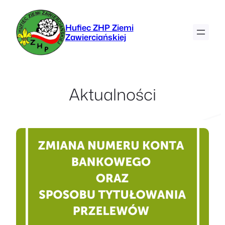
Przejdź
do
Hufiec ZHP Ziemi
treści
Zawierciańskiej
Aktualności