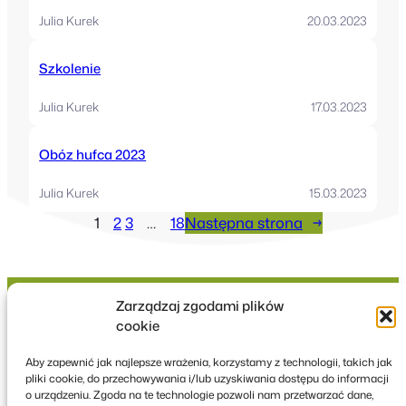
Julia Kurek
20.03.2023
Szkolenie
Julia Kurek
17.03.2023
Obóz hufca 2023
Julia Kurek
15.03.2023
1
2
3
…
18
Następna strona
→
Zarządzaj zgodami plików
cookie
Hufiec ZHP Ziemi
Aby zapewnić jak najlepsze wrażenia, korzystamy z technologii, takich jak
pliki cookie, do przechowywania i/lub uzyskiwania dostępu do informacji
Zawierciańskiej
o urządzeniu. Zgoda na te technologie pozwoli nam przetwarzać dane,