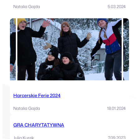
Natalia Gajda
5.03.2024
Harcerskie Ferie 2024
Natalia Gajda
18.01.2024
GRA CHARYTATYWNA
Julia Kurek
7.09.2023