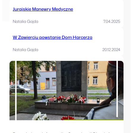
Jurajskie Manewry Medyczne
Natalia Gajda
7.04.2025
W Zawierciu powstanie Dom Harcerza
Natalia Gajda
20.12.2024