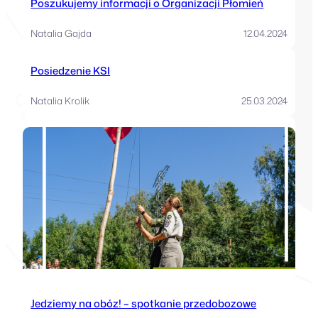
Poszukujemy informacji o Organizacji Płomień
Natalia Gajda
12.04.2024
Posiedzenie KSI
Natalia Krolik
25.03.2024
Jedziemy na obóz! – spotkanie przedobozowe