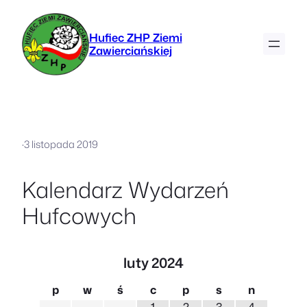
Hufiec ZHP Ziemi
Zawierciańskiej
·
3 listopada 2019
Kalendarz Wydarzeń
Hufcowych
luty
2024
p
w
ś
c
p
s
n
1
2
3
4