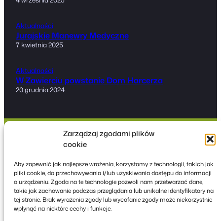
Aktualności
Jurajskie Manewry Medyczne
7 kwietnia 2025
Aktualności
W Zawierciu powstanie Dom Harcerza
20 grudnia 2024
Zarządzaj zgodami plików
cookie
Hufiec ZHP Ziemi
Aby zapewnić jak najlepsze wrażenia, korzystamy z technologii, takich jak
pliki cookie, do przechowywania i/lub uzyskiwania dostępu do informacji
Zawierciańskiej
o urządzeniu. Zgoda na te technologie pozwoli nam przetwarzać dane,
takie jak zachowanie podczas przeglądania lub unikalne identyfikatory na
tej stronie. Brak wyrażenia zgody lub wycofanie zgody może niekorzystnie
wpłynąć na niektóre cechy i funkcje.
Instagram
Facebook